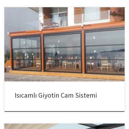
Isıcamlı Giyotin Cam Sistemi Isıcamlı Giyotin Cam Sistemi, Estetik
görünümü ve çok işlevsel kullanımı sayesinde giyotin cam
sistemleri oldukça ilgi görmektedir. Isıcamlı giyotin camlar ise ısı
tasarrufunda öne çıkmaktadır. Pergola Tente Isı camlı giyotin
cam kullanıldığı yerlerde eğer uygun bir uygulama yapılmışsa
yaklaşık %75 ısı tasarrufu sağlar. Hiç de azımsanmayacak bir […]
Isıcamlı Giyotin Cam Sistemi