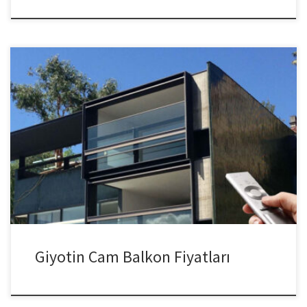
Giyotin Cam Balkon Fiyatları Giyotin cambalkon sistemleri tüm
dünyada olduğu gibi ülkemizde de oldukça rağbet görmektedir.
Rağbettin ve talep görme işlemi önceleri kafeterya ve lüks
restaurant gibi mekanlarda görülse de şimdilerde evlerimizin
balkonlarında ve kış bahçelerinde şık bir görünüm
kazanmaktadır. Giyotin cambalkon modelleri mekanınıza uygun
şekilde tasarlanarak uygun koşullar sağlandıktan montaj yapılır.
Niye […]
Giyotin Cam Balkon Fiyatları