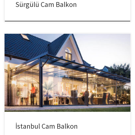
Sürgülü Cam Balkon
İstanbul Cam Balkon İstanbul CamBalkon firmamız kaliteli
malzeme ve işçiliğin yanında ekonomik fiyat politikasıyla %100
müşteri memnuniyeti ilkesini benimsemiş ve istanbul cam balkon
sektöründe lider olma yolunda ilerlemektedir. 30 mm cam tercihi
özelliği ile iki cam arası jaluzi kullanım imkanı sağlamaktadır. Özel
tutamak tasarımı, taşıma kapasitesi ile kullanım kolaylığı
sağlamaktadır. […]
İstanbul Cam Balkon