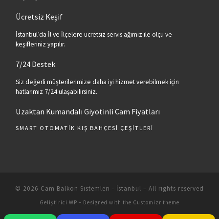
Ücretsiz Keşif
İstanbul’da İl ve İlçelere ücretsiz servis ağımız ile ölçü ve
keşifleriniz yapılır.
7/24 Destek
Siz değerli müşterilerimize daha iyi hizmet verebilmek için
hatlarımız 7/24 ulaşabilirsiniz.
Uzaktan Kumandalı Giyotinli Cam Fiyatları
SMART OTOMATIK KIŞ BAHÇESI ÇEŞITLERI
© 2026
Cam Balkon Sistemleri - İstanbul
– All rights reserved
Geliştirici
WP
– Designed with the
Customizr theme