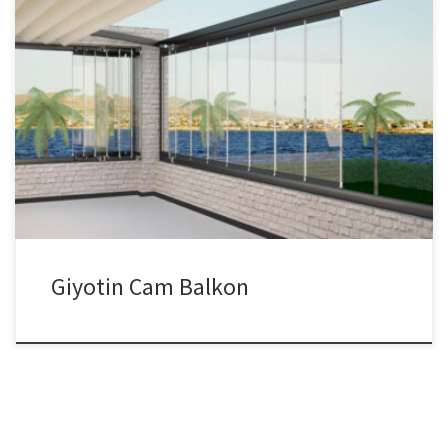
Giyotin Cam Balkon Cam balkon sistemleri ile yaşam alanlarınızı
daha kullanışlı bir hale getirebilirsiniz. Her daim ev veya iş
yerleriniz için profesyonel çözümler istiyorsanız cam balkon
sistemlerini önermekteyiz. Daha iyi bir sonuç elde etmek için
yaptırmak istediğiniz cam balkonun teknik özelliklerini bilmeli ve
bu konuda tecrübeli firmaları tercih etmelisiniz. İstanbul da […]
Giyotin Cam Balkon