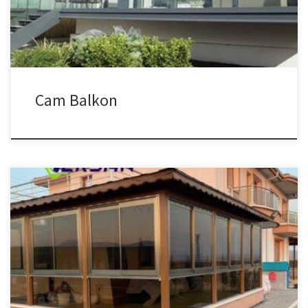
Balkon Çeşitleri Cam balkon sistemleri kullanım amacına, […]
Cam Balkon
Avcılar Cam balkon sistemleri, balkon veya terasları dış
etkenlerden koruyan, ısı ve ses yalıtımı sağlayan, yaşam alanınızı
daha konforlu hale getiren katlanır/kayar cam sistemleridir. Ayrı ayrı
ölçü ve malzeme seçenekleri ile uygulanır ve uzman ekiplerce
keşif sonrası montaj yapılması önerilir. Avcılar Giyotin Cam Balkon
Hizmeti Giyotin Cam Balkon Sistemleri – […]