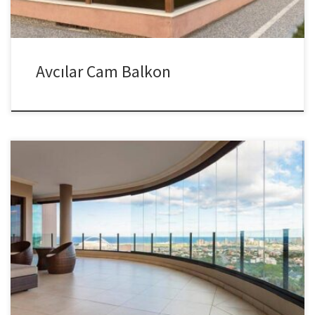
Avcılar Cam Balkon
İstanbul Cam Balkon Sistemleri Her türlü balkon ve açık alanlarınız
tam teknolojik makinelerle ölçülür. Profesyonel ekip ve
ekipmanlarla montaj yapılır. Sınırsız hizmet , ücretsiz keşif ve
yedek parça garantisi. Her mekana uyumlu, kullanımı son derece
pratik ve uygun fiyatları ile katlanır cam balkonda en iyi çözümlerin
adresiyiz. Cam balkon sistemlerinde yılların […]