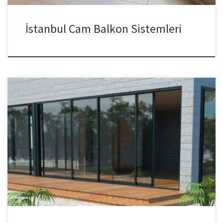
İstanbul Cam Balkon Sistemleri
Sürgülü Cam Balkon Son dönemde modern yapılar ve çağdaş
daire sistemlerinin hayatımıza girmesi ve yaygınlaşması ile birlikte
tasarım ve mimari sektörüne de yepyeni terimler girmeye
başlamıştır; bunlardan biri de cam balkon. “Cam balkon nedir?”
diye baktığınızda aslında cam balkon sistemlerini kolayca şu
şekilde özetlemek mümkün: Cam balkon sistemleri, balkon
içerisinde camların özel […]