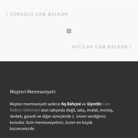
Yazı dolaşımı
Previous post
SÜRGÜLÜ CAM BALKON
BACK TO POST LIST
Ne
AVCILAR CAM BALKON
Müşteri Memnuniyeti
Müşteri memnuniyeti sadece
Kış Bahçesi
ve
Giyontin
Cam
Balkon Sistemleri
ürün satışında değil, satış, imalat, montaj,
destek, garanti ve diğer süreçlerde 1. önem verdiğimiz
konudur. Sizin memnuniyetiniz, bizim en büyük
kazancımızdır.