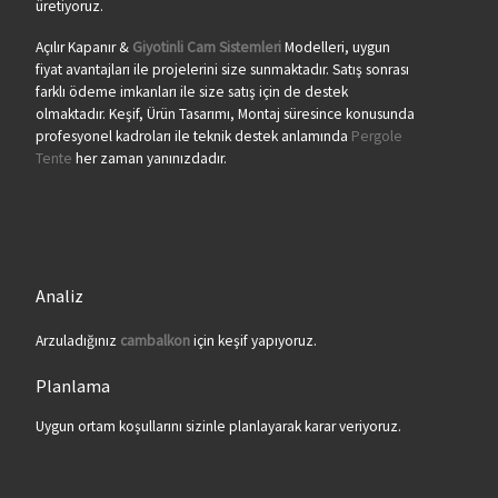
üretiyoruz.
Açılır Kapanır &
Giyotinli Cam Sistemleri
Modelleri, uygun
fiyat avantajları ile projelerini size sunmaktadır. Satış sonrası
farklı ödeme imkanları ile size satış için de destek
olmaktadır. Keşif, Ürün Tasarımı, Montaj süresince konusunda
profesyonel kadroları ile teknik destek anlamında
Pergole
Tente
her zaman yanınızdadır.
Analiz
Arzuladığınız
cambalkon
için keşif yapıyoruz.
Planlama
Uygun ortam koşullarını sizinle planlayarak karar veriyoruz.