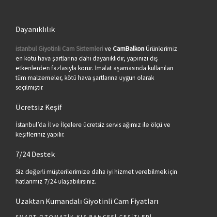
Dayanıklılık
istanbul Giyotinli Cam Sistemleri
ve
CamBalkon
Ürünlerimiz
en kötü hava şartlarına dahi dayanıklıdır, yapınızı dış
etkenlerden fazlasıyla korur. İmalat aşamasında kullanılan
tüm malzemeler, kötü hava şartlarına uygun olarak
seçilmiştir.
Ücretsiz Keşif
İstanbul’da İl ve İlçelere ücretsiz servis ağımız ile ölçü ve
keşifleriniz yapılır.
7/24 Destek
Siz değerli müşterilerimize daha iyi hizmet verebilmek için
hatlarımız 7/24 ulaşabilirsiniz.
Uzaktan Kumandalı Giyotinli Cam Fiyatları
SMART OTOMATIK KIŞ BAHÇESI ÇEŞITLERI