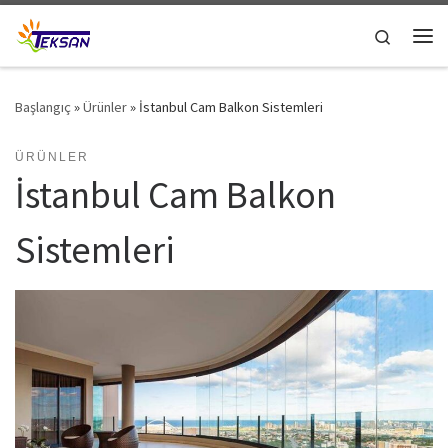
Skip to content
Search
Me
Başlangıç
»
Ürünler
»
İstanbul Cam Balkon Sistemleri
ÜRÜNLER
İstanbul Cam Balkon
Sistemleri