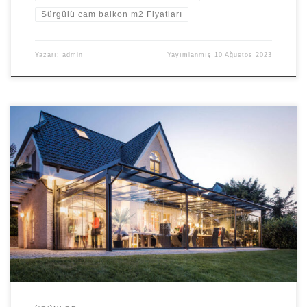
Sürgülü cam balkon m2 Fiyatları
Yazarı:
admin
Yayımlanmış
10 Ağustos 2023
İstanbul Cam Balkon İstanbul CamBalkon firmamız kaliteli
malzeme ve işçiliğin yanında ekonomik fiyat politikasıyla %100
müşteri memnuniyeti ilkesini benimsemiş ve istanbul cam balkon
sektöründe lider olma yolunda ilerlemektedir. 30 mm cam tercihi
özelliği ile iki cam arası jaluzi kullanım imkanı sağlamaktadır. Özel
tutamak tasarımı, taşıma kapasitesi ile kullanım kolaylığı
sağlamaktadır. […]