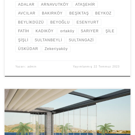
ADALAR
ARNAVUTKÖY
ATAŞEHİR
AVCILAR
BAKIRKÖY
BEŞİKTAŞ
BEYKOZ
BEYLİKDÜZÜ
BEYOĞLU
ESENYURT
FATİH
KADIKÖY
ortaköy
SARIYER
ŞİLE
ŞİŞLİ
SULTANBEYLİ
SULTANGAZİ
ÜSKÜDAR
Zekeriyaköy
Yazarı:
admin
Yayımlanmış
22 Temmuz 2023
Giyotin Cam Balkon Cam balkon sistemleri ile yaşam alanlarınızı
daha kullanışlı bir hale getirebilirsiniz. Her daim ev veya iş
yerleriniz için profesyonel çözümler istiyorsanız cam balkon
sistemlerini önermekteyiz. Daha iyi bir sonuç elde etmek için