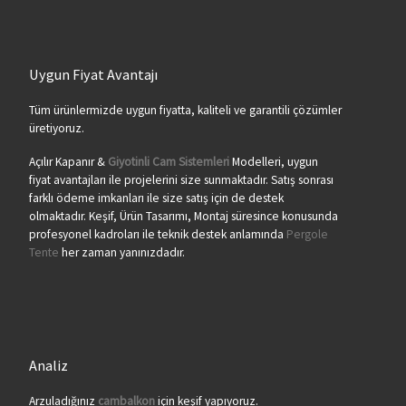
Uygun Fiyat Avantajı
Tüm ürünlermizde uygun fiyatta, kaliteli ve garantili çözümler
üretiyoruz.
Açılır Kapanır &
Giyotinli Cam Sistemleri
Modelleri, uygun
fiyat avantajları ile projelerini size sunmaktadır. Satış sonrası
farklı ödeme imkanları ile size satış için de destek
olmaktadır. Keşif, Ürün Tasarımı, Montaj süresince konusunda
profesyonel kadroları ile teknik destek anlamında
Pergole
Tente
her zaman yanınızdadır.
Analiz
Arzuladığınız
cambalkon
için keşif yapıyoruz.