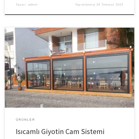
Yazarı:
admin
Yayımlanmış
29 Temmuz 2023
Isıcamlı Giyotin Cam Sistemi Isıcamlı Giyotin Cam Sistemi, Estetik
görünümü ve çok işlevsel kullanımı sayesinde giyotin cam
sistemleri oldukça ilgi görmektedir. Isıcamlı giyotin camlar ise ısı
tasarrufunda öne çıkmaktadır. Pergola Tente Isı camlı giyotin
cam kullanıldığı yerlerde eğer uygun bir uygulama yapılmışsa
yaklaşık %75 ısı tasarrufu sağlar. Hiç de azımsanmayacak bir […]
ÜRÜNLER
Isıcamlı Giyotin Cam Sistemi