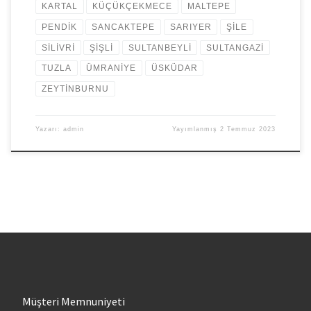
KARTAL
KÜÇÜKÇEKMECE
MALTEPE
PENDİK
SANCAKTEPE
SARIYER
ŞİLE
SİLİVRİ
ŞİŞLİ
SULTANBEYLİ
SULTANGAZİ
TUZLA
ÜMRANİYE
ÜSKÜDAR
ZEYTİNBURNU
Yazarı:
admin
Yayımlanmış
2 Temmuz 2023
Müşteri Memnuniyeti