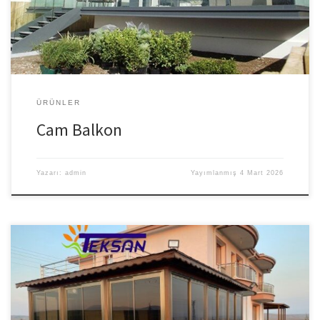
Teksan Cam Balkon kalitesiyle manzaranın keyfini çıkarın. Cam
Balkon Çeşitleri Cam balkon sistemleri kullanım amacına, […]
ÜRÜNLER
Cam Balkon
Yazarı:
admin
Yayımlanmış
4 Mart 2026
Avcılar Cam balkon sistemleri, balkon veya terasları dış
etkenlerden koruyan, ısı ve ses yalıtımı sağlayan, yaşam alanınızı
daha konforlu hale getiren katlanır/kayar cam sistemleridir. Ayrı ayrı