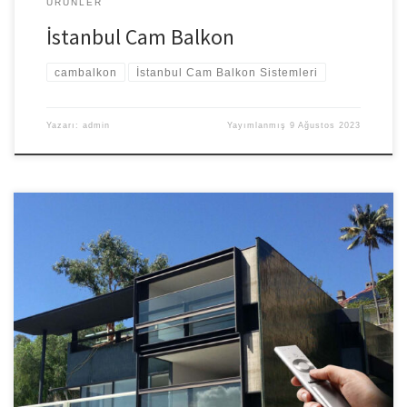
ÜRÜNLER
İstanbul Cam Balkon
cambalkon
İstanbul Cam Balkon Sistemleri
Yazarı:
admin
Yayımlanmış
9 Ağustos 2023
Giyotin Cam Balkon Fiyatları Giyotin cambalkon sistemleri tüm
dünyada olduğu gibi ülkemizde de oldukça rağbet görmektedir.
Rağbettin ve talep görme işlemi önceleri kafeterya ve lüks
restaurant gibi mekanlarda görülse de şimdilerde evlerimizin
balkonlarında ve kış bahçelerinde şık bir görünüm
kazanmaktadır. Giyotin cambalkon modelleri mekanınıza uygun
şekilde tasarlanarak uygun koşullar sağlandıktan montaj yapılır.
Niye […]