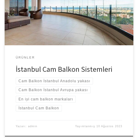
ekipmanlarla montaj yapılır. Sınırsız hizmet , ücretsiz keşif ve
yedek parça garantisi. Her mekana uyumlu, kullanımı son derece
pratik ve uygun fiyatları ile katlanır cam balkonda en iyi çözümlerin
adresiyiz. Cam balkon sistemlerinde yılların […]
ÜRÜNLER
İstanbul Cam Balkon Sistemleri
Cam Balkon İstanbul Anadolu yakası
Cam Balkon İstanbul Avrupa yakası
En iyi cam balkon markaları
İstanbul Cam Balkon
Yazarı:
admin
Yayımlanmış
10 Ağustos 2023