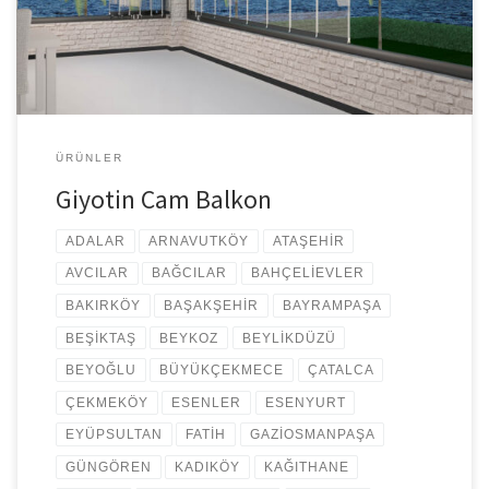
yaptırmak istediğiniz cam balkonun teknik özelliklerini bilmeli ve
bu konuda tecrübeli firmaları tercih etmelisiniz. İstanbul da […]
ÜRÜNLER
Giyotin Cam Balkon
ADALAR
ARNAVUTKÖY
ATAŞEHİR
AVCILAR
BAĞCILAR
BAHÇELİEVLER
BAKIRKÖY
BAŞAKŞEHİR
BAYRAMPAŞA
BEŞİKTAŞ
BEYKOZ
BEYLİKDÜZÜ
BEYOĞLU
BÜYÜKÇEKMECE
ÇATALCA
ÇEKMEKÖY
ESENLER
ESENYURT
EYÜPSULTAN
FATİH
GAZİOSMANPAŞA
GÜNGÖREN
KADIKÖY
KAĞITHANE