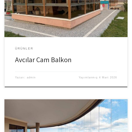
ölçü ve malzeme seçenekleri ile uygulanır ve uzman ekiplerce
keşif sonrası montaj yapılması önerilir. Avcılar Giyotin Cam Balkon
Hizmeti Giyotin Cam Balkon Sistemleri – […]
ÜRÜNLER
Avcılar Cam Balkon
Yazarı:
admin
Yayımlanmış
4 Mart 2026
İstanbul Cam Balkon Sistemleri Her türlü balkon ve açık alanlarınız
tam teknolojik makinelerle ölçülür. Profesyonel ekip ve