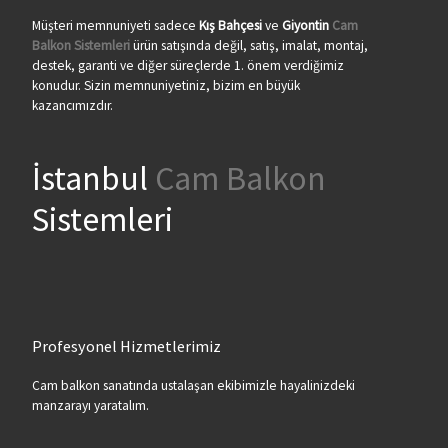
Müşteri memnuniyeti sadece
Kış Bahçesi
ve
Giyontin
Cam
Balkon Sistemleri
ürün satışında değil, satış, imalat, montaj,
destek, garanti ve diğer süreçlerde 1. önem verdiğimiz
konudur. Sizin memnuniyetiniz, bizim en büyük
kazancımızdır.
İstanbul
Cam Balkon
Sistemleri
Profesyonel Hizmetlerimiz
Cam balkon sanatında ustalaşan ekibimizle hayalinizdeki
manzarayı yaratalım.