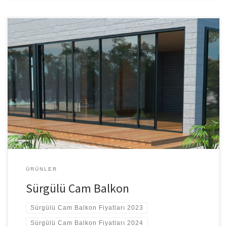
Sürgülü Cam Balkon Son dönemde modern yapılar ve çağdaş
daire sistemlerinin hayatımıza girmesi ve yaygınlaşması ile birlikte
tasarım ve mimari sektörüne de yepyeni terimler girmeye
başlamıştır; bunlardan biri de cam balkon. “Cam balkon nedir?”
diye baktığınızda aslında cam balkon sistemlerini kolayca şu
şekilde özetlemek mümkün: Cam balkon sistemleri, balkon
içerisinde camların özel […]
ÜRÜNLER
Sürgülü Cam Balkon
Sürgülü Cam Balkon Fiyatları 2023
Sürgülü Cam Balkon Fiyatları 2024