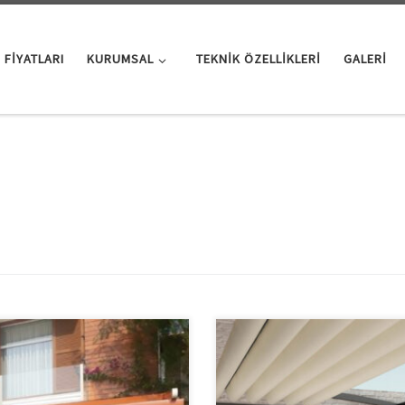
 FIYATLARI
KURUMSAL
TEKNIK ÖZELLIKLERI
GALERI