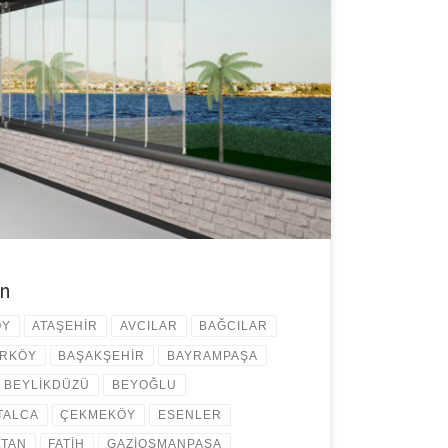
emleri ile yaşam alanlarınızı daha kullanışlı bir hale
 iş yerleriniz için profesyonel çözümler istiyorsanız cam
 Daha iyi bir sonuç elde etmek için yaptırmak
elliklerini bilmeli ve bu konuda tecrübeli firmaları
on
ÖY
ATAŞEHİR
AVCILAR
BAĞCILAR
IRKÖY
BAŞAKŞEHİR
BAYRAMPAŞA
BEYLİKDÜZÜ
BEYOĞLU
TALCA
ÇEKMEKÖY
ESENLER
LTAN
FATİH
GAZİOSMANPAŞA