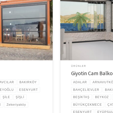
mi, Estetik görünümü ve çok
Giyotin Cam Balkon Cam balkon sist
ça ilgi görmektedir. Isıcamlı
getirebilirsiniz. Her daim ev veya
ola Tente Isı camlı giyotin
balkon sistemlerini önermekteyiz.
ışsa yaklaşık %75 ısı tasarrufu
istediğiniz cam balkonun teknik öz
tercih etmelisiniz. İstanbul da […]
ÜRÜNLER
Giyotin Cam Balk
AVCILAR
BAKIRKÖY
ADALAR
ARNAVUTK
EYOĞLU
ESENYURT
BAHÇELİEVLER
BAK
ŞİLE
ŞİŞLİ
BEŞİKTAŞ
BEYKOZ
R
Zekeriyaköy
BÜYÜKÇEKMECE
ÇA
ESENYURT
EYÜPSU