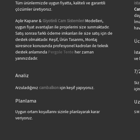
Tüm ürünlermizde uygun fiyatta, kaliteli ve garantili
ist
çözümler üretiyoruz.
Ca
day
Açılır Kapanır &
Giyotinli Cam Sistemleri
Modelleri,
İma
uygun fiyat avantajları ile projelerini size sunmaktadır.
hav
Satış sonrası farklı ödeme imkanları ile size satış için de
destek olmaktadır. Keşif, Ürün Tasarımı, Montaj
Üc
süresince konusunda profesyonel kadroları ile teknik
destek anlamında
Pergole Tente
her zaman
İst
yanınızdadır.
ve 
7/
Analiz
Siz
Arzuladığınız
cambalkon
için keşif yapıyoruz.
içi
Planlama
Uz
Uygun ortam koşullarını sizinle planlayarak karar
SM
veriyoruz.