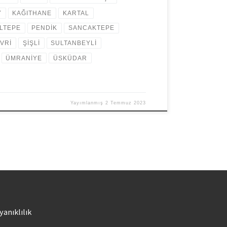
Y
KAĞITHANE
KARTAL
LTEPE
PENDİK
SANCAKTEPE
İVRİ
ŞİŞLİ
SULTANBEYLİ
ÜMRANİYE
ÜSKÜDAR
Yayımlanmış
2 Temmuz 2023
yanıklılık