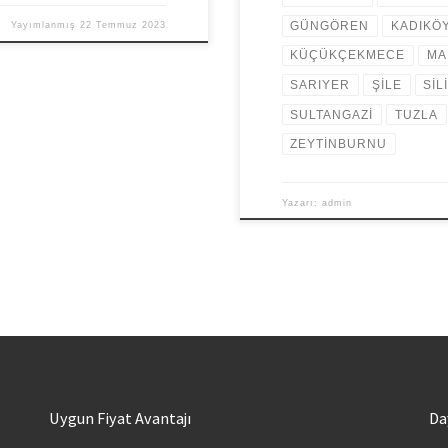
GÜNGÖREN
KADIKÖ
Yayımlanmış
22 Temmuz 2023
KÜÇÜKÇEKMECE
MA
SARIYER
ŞİLE
SİL
SULTANGAZİ
TUZLA
ZEYTİNBURNU
Yazarı:
admin
Uygun Fiyat Avantajı
Da