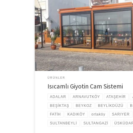
Isıcamlı Giyotin Cam Sistemi Isıcamlı Giyotin Cam Siste
işlevsel kullanımı sayesinde giyotin cam sistemleri olduk
giyotin camlar ise ısı tasarrufunda öne çıkmaktadır. Perg
cam kullanıldığı yerlerde eğer uygun bir uygulama yapılm
sağlar. Hiç de azımsanmayacak bir […]
ÜRÜNLER
Isıcamlı Giyotin Cam Sistemi
ADALAR
ARNAVUTKÖY
ATAŞEHİR
BEŞİKTAŞ
BEYKOZ
BEYLİKDÜZÜ
B
FATİH
KADIKÖY
ortaköy
SARIYER
SULTANBEYLİ
SULTANGAZİ
ÜSKÜDA