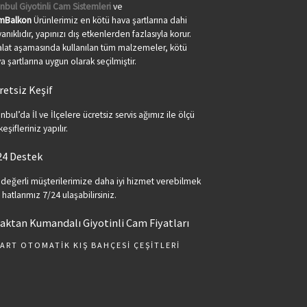
anbul Giyotinli Cam Sistemleri
ve
mBalkon
Ürünlerimiz en kötü hava şartlarına dahi
anıklıdır, yapınızı dış etkenlerden fazlasıyla korur.
lat aşamasında kullanılan tüm malzemeler, kötü
a şartlarına uygun olarak seçilmiştir.
retsiz Keşif
anbul’da İl ve İlçelere ücretsiz servis ağımız ile ölçü
keşifleriniz yapılır.
24 Destek
 değerli müşterilerimize daha iyi hizmet verebilmek
n hatlarımız 7/24 ulaşabilirsiniz.
aktan Kumandalı Giyotinli Cam Fiyatları
ART OTOMATIK KIŞ BAHÇESI ÇEŞITLERI