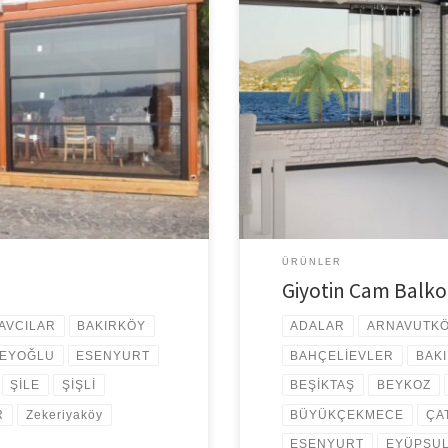
mi, Estetik görünümü ve çok
Giyotin Cam Balkon Cam balkon sist
ça ilgi görmektedir. Isıcamlı
getirebilirsiniz. Her daim ev veya
ola Tente Isı camlı giyotin
balkon sistemlerini önermekteyiz.
ışsa yaklaşık %75 ısı tasarrufu
istediğiniz cam balkonun teknik öz
tercih etmelisiniz. İstanbul da […]
ÜRÜNLER
Giyotin Cam Balk
AVCILAR
BAKIRKÖY
ADALAR
ARNAVUTK
EYOĞLU
ESENYURT
BAHÇELİEVLER
BAK
ŞİLE
ŞİŞLİ
BEŞİKTAŞ
BEYKOZ
R
Zekeriyaköy
BÜYÜKÇEKMECE
ÇA
ESENYURT
EYÜPSU