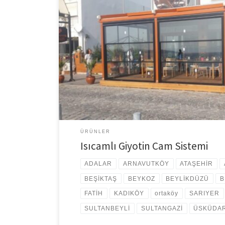
Isıcamlı Giyotin Cam Sistemi Isıcamlı Giyotin Cam Siste
işlevsel kullanımı sayesinde giyotin cam sistemleri olduk
giyotin camlar ise ısı tasarrufunda öne çıkmaktadır. Perg
cam kullanıldığı yerlerde eğer uygun bir uygulama yapılm
sağlar. Hiç de azımsanmayacak bir […]
ÜRÜNLER
Isıcamlı Giyotin Cam Sistemi
ADALAR
ARNAVUTKÖY
ATAŞEHİR
BEŞİKTAŞ
BEYKOZ
BEYLİKDÜZÜ
B
FATİH
KADIKÖY
ortaköy
SARIYER
SULTANBEYLİ
SULTANGAZİ
ÜSKÜDA