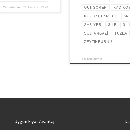
GÜNGÖREN
KADIKÖ
Yayımlanmış
22 Temmuz 2023
KÜÇÜKÇEKMECE
MA
SARIYER
ŞİLE
SİL
SULTANGAZİ
TUZLA
ZEYTİNBURNU
Yazarı:
admin
Uygun Fiyat Avantajı
Da