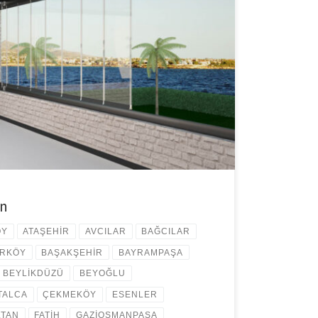
emleri ile yaşam alanlarınızı daha kullanışlı bir hale
 iş yerleriniz için profesyonel çözümler istiyorsanız cam
 Daha iyi bir sonuç elde etmek için yaptırmak
elliklerini bilmeli ve bu konuda tecrübeli firmaları
on
ÖY
ATAŞEHİR
AVCILAR
BAĞCILAR
IRKÖY
BAŞAKŞEHİR
BAYRAMPAŞA
BEYLİKDÜZÜ
BEYOĞLU
TALCA
ÇEKMEKÖY
ESENLER
LTAN
FATİH
GAZİOSMANPAŞA