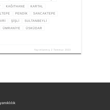
Y
KAĞITHANE
KARTAL
LTEPE
PENDİK
SANCAKTEPE
İVRİ
ŞİŞLİ
SULTANBEYLİ
ÜMRANİYE
ÜSKÜDAR
Yayımlanmış
2 Temmuz 2023
yanıklılık