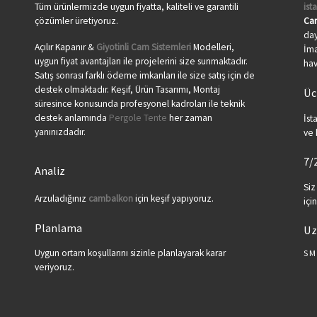
Tüm ürünlermizde uygun fiyatta, kaliteli ve garantili
ist
çözümler üretiyoruz.
Ca
day
Açılır Kapanır &
Giyotinli Cam Sistemleri
Modelleri,
İma
uygun fiyat avantajları ile projelerini size sunmaktadır.
hav
Satış sonrası farklı ödeme imkanları ile size satış için de
destek olmaktadır. Keşif, Ürün Tasarımı, Montaj
Üc
süresince konusunda profesyonel kadroları ile teknik
destek anlamında
Pergole Tente
her zaman
İst
yanınızdadır.
ve 
7/
Analiz
Siz
Arzuladığınız
cambalkon
için keşif yapıyoruz.
içi
Planlama
Uz
Uygun ortam koşullarını sizinle planlayarak karar
SM
veriyoruz.