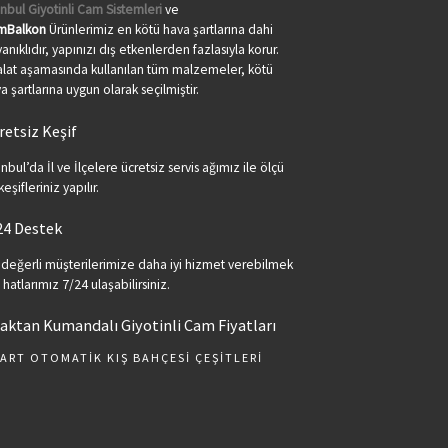
anbul Giyotinli Cam Sistemleri
ve
mBalkon
Ürünlerimiz en kötü hava şartlarına dahi
anıklıdır, yapınızı dış etkenlerden fazlasıyla korur.
lat aşamasında kullanılan tüm malzemeler, kötü
a şartlarına uygun olarak seçilmiştir.
retsiz Keşif
anbul’da İl ve İlçelere ücretsiz servis ağımız ile ölçü
keşifleriniz yapılır.
24 Destek
 değerli müşterilerimize daha iyi hizmet verebilmek
n hatlarımız 7/24 ulaşabilirsiniz.
aktan Kumandalı Giyotinli Cam Fiyatları
ART OTOMATIK KIŞ BAHÇESI ÇEŞITLERI