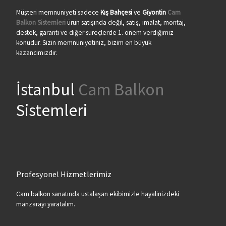
Müşteri memnuniyeti sadece
Kış Bahçesi
ve
Giyontin
Cam
Balkon Sistemleri
ürün satışında değil, satış, imalat, montaj,
destek, garanti ve diğer süreçlerde 1. önem verdiğimiz
konudur. Sizin memnuniyetiniz, bizim en büyük
kazancımızdır.
İstanbul
Cam Balkon
Sistemleri
Profesyonel Hizmetlerimiz
Cam balkon sanatında ustalaşan ekibimizle hayalinizdeki
manzarayı yaratalım.