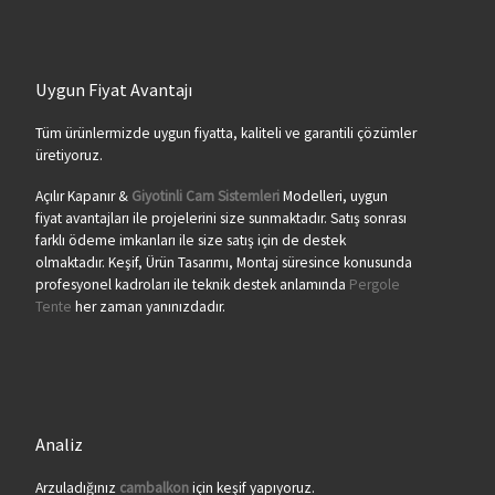
Uygun Fiyat Avantajı
Tüm ürünlermizde uygun fiyatta, kaliteli ve garantili çözümler
üretiyoruz.
Açılır Kapanır &
Giyotinli Cam Sistemleri
Modelleri, uygun
fiyat avantajları ile projelerini size sunmaktadır. Satış sonrası
farklı ödeme imkanları ile size satış için de destek
olmaktadır. Keşif, Ürün Tasarımı, Montaj süresince konusunda
profesyonel kadroları ile teknik destek anlamında
Pergole
Tente
her zaman yanınızdadır.
Analiz
Arzuladığınız
cambalkon
için keşif yapıyoruz.