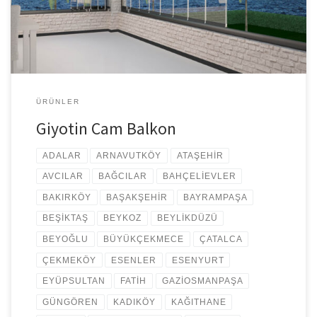
yaptırmak istediğiniz cam balkonun teknik özelliklerini bilmeli ve
bu konuda tecrübeli firmaları tercih etmelisiniz. İstanbul da […]
ÜRÜNLER
Giyotin Cam Balkon
ADALAR
ARNAVUTKÖY
ATAŞEHİR
AVCILAR
BAĞCILAR
BAHÇELİEVLER
BAKIRKÖY
BAŞAKŞEHİR
BAYRAMPAŞA
BEŞİKTAŞ
BEYKOZ
BEYLİKDÜZÜ
BEYOĞLU
BÜYÜKÇEKMECE
ÇATALCA
ÇEKMEKÖY
ESENLER
ESENYURT
EYÜPSULTAN
FATİH
GAZİOSMANPAŞA
GÜNGÖREN
KADIKÖY
KAĞITHANE