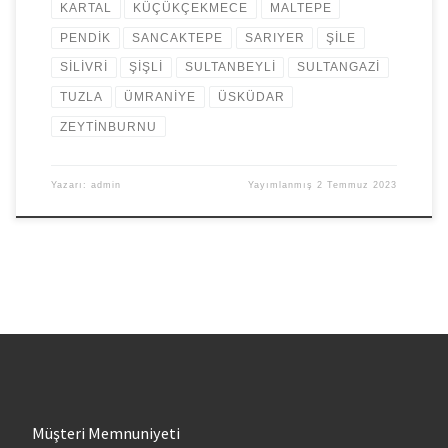
KARTAL
KÜÇÜKÇEKMECE
MALTEPE
PENDİK
SANCAKTEPE
SARIYER
ŞİLE
SİLİVRİ
ŞİŞLİ
SULTANBEYLİ
SULTANGAZİ
TUZLA
ÜMRANİYE
ÜSKÜDAR
ZEYTİNBURNU
Yazarı:
admin
Yayımlanmış
2 Temmuz 2023
Müşteri Memnuniyeti