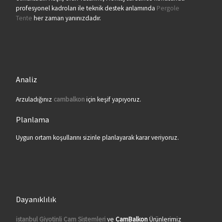
profesyonel kadroları ile teknik destek anlamında
Pergole
Tente
her zaman yanınızdadır.
Analiz
Arzuladığınız
cambalkon
için keşif yapıyoruz.
Planlama
Uygun ortam koşullarını sizinle planlayarak karar veriyoruz.
Dayanıklılık
istanbul Giyotinli Cam Sistemleri
ve
CamBalkon
Ürünlerimiz