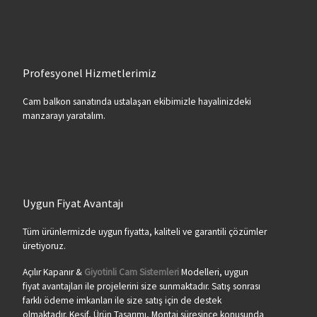
Profesyonel Hizmetlerimiz
Cam balkon sanatında ustalaşan ekibimizle hayalinizdeki
manzarayı yaratalım.
Uygun Fiyat Avantajı
Tüm ürünlermizde uygun fiyatta, kaliteli ve garantili çözümler
üretiyoruz.
Açılır Kapanır &
Giyotinli Cam Sistemleri
Modelleri, uygun
fiyat avantajları ile projelerini size sunmaktadır. Satış sonrası
farklı ödeme imkanları ile size satış için de destek
olmaktadır. Keşif, Ürün Tasarımı, Montaj süresince konusunda