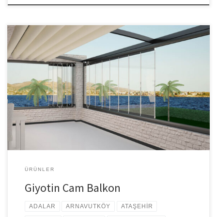
Giyotin Cam Balkon Cam balkon sistemleri ile yaşam alanlarınızı
daha kullanışlı bir hale getirebilirsiniz. Her daim ev veya iş
yerleriniz için profesyonel çözümler istiyorsanız cam balkon
sistemlerini önermekteyiz. Daha iyi bir sonuç elde etmek için
yaptırmak istediğiniz cam balkonun teknik özelliklerini bilmeli ve
bu konuda tecrübeli firmaları tercih etmelisiniz. İstanbul da […]
ÜRÜNLER
Giyotin Cam Balkon
ADALAR
ARNAVUTKÖY
ATAŞEHİR