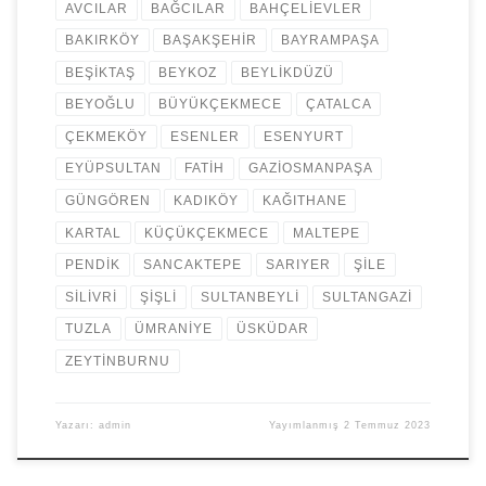
AVCILAR
BAĞCILAR
BAHÇELİEVLER
BAKIRKÖY
BAŞAKŞEHİR
BAYRAMPAŞA
BEŞİKTAŞ
BEYKOZ
BEYLİKDÜZÜ
BEYOĞLU
BÜYÜKÇEKMECE
ÇATALCA
ÇEKMEKÖY
ESENLER
ESENYURT
EYÜPSULTAN
FATİH
GAZİOSMANPAŞA
GÜNGÖREN
KADIKÖY
KAĞITHANE
KARTAL
KÜÇÜKÇEKMECE
MALTEPE
PENDİK
SANCAKTEPE
SARIYER
ŞİLE
SİLİVRİ
ŞİŞLİ
SULTANBEYLİ
SULTANGAZİ
TUZLA
ÜMRANİYE
ÜSKÜDAR
ZEYTİNBURNU
Yazarı:
admin
Yayımlanmış
2 Temmuz 2023