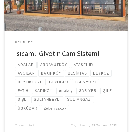
cam kullanıldığı yerlerde eğer uygun bir uygulama yapılmışsa
yaklaşık %75 ısı tasarrufu sağlar. Hiç de azımsanmayacak bir […]
ÜRÜNLER
Isıcamlı Giyotin Cam Sistemi
ADALAR
ARNAVUTKÖY
ATAŞEHİR
AVCILAR
BAKIRKÖY
BEŞİKTAŞ
BEYKOZ
BEYLİKDÜZÜ
BEYOĞLU
ESENYURT
FATİH
KADIKÖY
ortaköy
SARIYER
ŞİLE
ŞİŞLİ
SULTANBEYLİ
SULTANGAZİ
ÜSKÜDAR
Zekeriyaköy
Yazarı:
admin
Yayımlanmış
22 Temmuz 2023